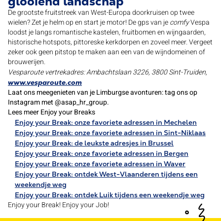
glooiend landschap
De grootste fruitstreek van West-Europa doorkruisen op twee
wielen? Zet je helm op en start je motor! De gps van je
comfy
Vespa
loodst je langs romantische kastelen, fruitbomen en wijngaarden,
historische hotspots, pittoreske kerkdorpen en zoveel meer. Vergeet
zeker ook geen pitstop te maken aan een van de wijndomeinen of
brouwerijen.
Vesparoute vertrekadres: Ambachtslaan 3226, 3800 Sint-Truiden,
www.vesparoute.com
Laat ons meegenieten van je Limburgse avonturen: tag ons op
Instagram met @asap_hr_group.
Lees meer Enjoy your Breaks
Enjoy your Break: onze favoriete adressen in Mechelen
Enjoy your Break: onze favoriete adressen in Sint-Niklaas
Enjoy your Break: de leukste adresjes in Brussel
Enjoy your Break: onze favoriete adressen in Bergen
Enjoy your Break: onze favoriete adressen in Waver
Enjoy your Break: ontdek West-Vlaanderen tijdens een
weekendje weg
Enjoy your Break: ontdek Luik tijdens een weekendje weg
Enjoy your Break! Enjoy your Job!