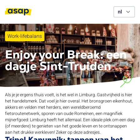
Work-lifebalans
Enjoy your Break: een
dagje Sint-Truiden
Als je je ergens thuis voelt, is het wel in Limburg. Gastvrijheid is hier
het handelsmerk. Dat voel je hier overal. Het bronsgroen eikenhout,
akkers en velden met herders, een wereldberoemd
fietsroutenetwerk, sporen van oude Romeinen, een magnifiek
mijnerfgoed: Limburg heeft het allemaal. Een ideale plek om een dag
(of meerdere) te genieten van het goede leven en te ontsnappen
aan het drukke werkleven! Zeker op deze adresjes.
Tripel Kanunnik: tappen van het