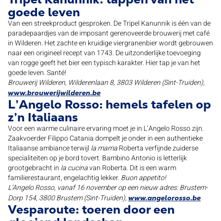
goede leven
Van een streekproduct gesproken. De Tripel Kanunnik is één van de
paradepaardjes van de imposant gerenoveerde brouwerij met café
in Wilderen. Het zachte en kruidige viergranenbier wordt gebrouwen
naar een origineel recept van 1743. De uitzonderlijke toevoeging
van rogge geeft het bier een typisch karakter. Hier tap je van het
goede leven. Santé!
Brouwerij Wilderen, Wilderenlaan 8, 3803 Wilderen (Sint-Truiden),
www.brouwerijwilderen.be
L’Angelo Rosso: hemels tafelen op
z’n Italiaans
Voor een warme culinaire ervaring moet je in L’Angelo Rosso zijn.
Zaakvoerder Filippo Catania dompelt je onder in een authentieke
Italiaanse ambiance terwijl
la mama
Roberta verfijnde zuiderse
specialiteiten op je bord tovert. Bambino Antonio is letterlijk
grootgebracht in
la cucina
van Roberta. Dit is een warm
familierestaurant, engelachtig lekker.
Buon appetito!
L’Angelo Rosso, vanaf 16 november op een nieuw adres: Brustem-
Dorp 154, 3800 Brustem (Sint-Truiden),
www.angelorosso.be
Vesparoute: toeren door een