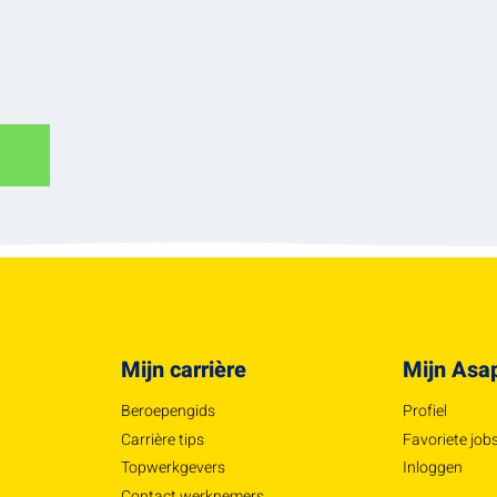
Mijn carrière
Mijn Asa
Beroepengids
Profiel
Carrière tips
Favoriete job
Topwerkgevers
Inloggen
Contact werknemers