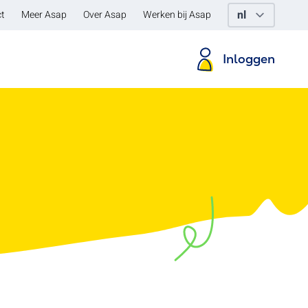
t
Meer Asap
Over Asap
Werken bij Asap
Inloggen