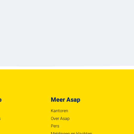
p
Meer Asap
Kantoren
s
Over Asap
Pers
Meldingen en klachten