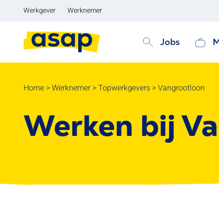
Werkgever
Werknemer
Jobs
M
Home
>
Werknemer
>
Topwerkgevers
>
Vangrootloon
Werken bij V