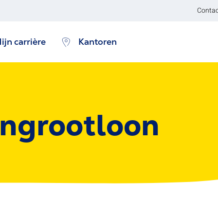
Contac
ijn carrière
Kantoren
angrootloon