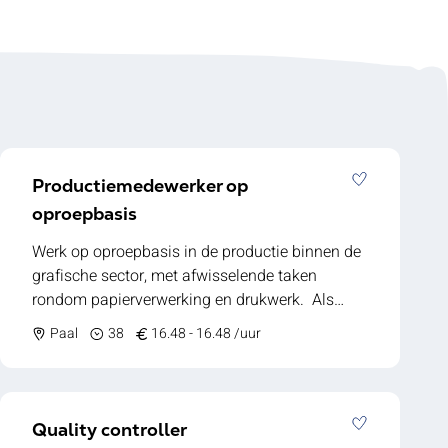
Productiemedewerker op
oproepbasis
Werk op oproepbasis in de productie binnen de
grafische sector, met afwisselende taken
rondom papierverwerking en drukwerk. Als
productiemedewerker draag je bij aan een
Paal
38
16.48 - 16.48 /uur
soepel verlopend productieproces bij een
toonaangevend bedrijf in regio Beringen. Je
zorgt ervoor dat de machines continu voorzien
zijn van papier, dat het drukwerk zorgvuldig
Quality controller
wordt ingepakt en dat de werkplek veilig en