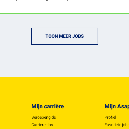
kijken uit naar je reactie!
TOON MEER JOBS
Mijn carrière
Mijn Asa
Beroepengids
Profiel
Carrière tips
Favoriete job