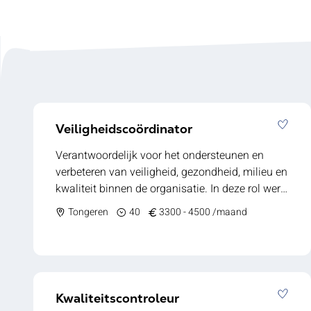
Veiligheidscoördinator
Verantwoordelijk voor het ondersteunen en
verbeteren van veiligheid, gezondheid, milieu en
kwaliteit binnen de organisatie. In deze rol werk
je nauw samen met het hoofd van de SHEQ-
Tongeren
40
3300 - 4500 /maand
afdeling om een veilige en duurzame
werkomgeving te waarborgen. Je bent het
aanspreekpunt voor verschillende teams en
zorgt ervoor dat SHEQ-richtlijnen niet alleen
worden ontwikkeld, maar ook in de praktijk
Kwaliteitscontroleur
worden gebracht. Jouw takenpakket: -