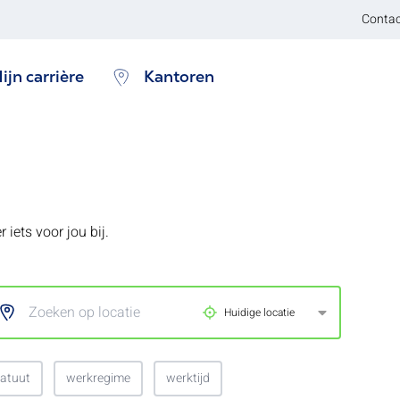
Contac
ijn carrière
Kantoren
 iets voor jou bij.
Zoeken op locatie
Huidige locatie
tatuut
werkregime
werktijd