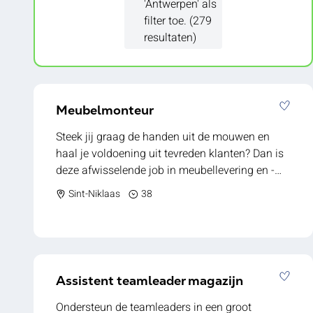
'Antwerpen' als
filter toe. (279
resultaten)
Meubelmonteur
Steek jij graag de handen uit de mouwen en
haal je voldoening uit tevreden klanten? Dan is
deze afwisselende job in meubellevering en -
montage helemaal iets voor jou. Je komt
Sint-Niklaas
38
terecht bij een gevestigde speler in de
meubelsector waar kwaliteit, vakmanschap en
een persoonlijke service centraal staan. Samen
met een hecht team zorg je ervoor dat klanten
hun nieuwe meubelen perfect geleverd en
Assistent teamleader magazijn
gemonteerd krijgen. Als bijrijder vertrek je elke
ochtend samen met een ervaren chauffeur.
Ondersteun de teamleaders in een groot