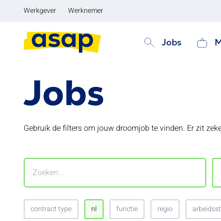
Werkgever
Werknemer
Jobs
M
Jobs
Gebruik de filters om jouw droomjob te vinden. Er zit zeker
contract type
nl
functie
regio
arbeidss