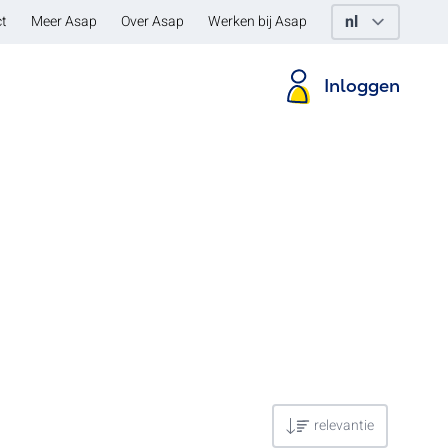
t
Meer Asap
Over Asap
Werken bij Asap
Inloggen
relevantie