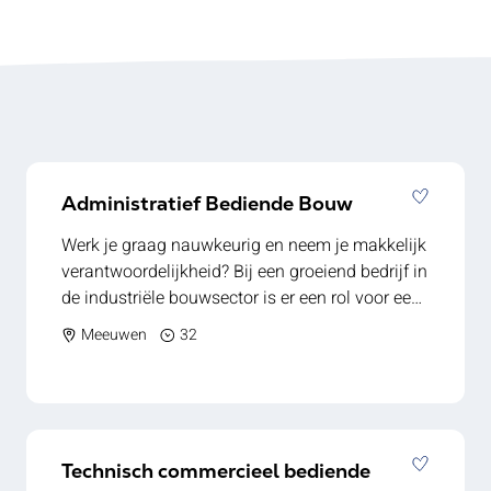
Administratief Bediende Bouw
Werk je graag nauwkeurig en neem je makkelijk
verantwoordelijkheid? Bij een groeiend bedrijf in
de industriële bouwsector is er een rol voor een
administratief bediende die bijdraagt aan de
Meeuwen
32
verdere professionalisering van de organisatie.
Wat ga je doen? - Inboeken van facturen en
aanmaken van betaalmappen. - Verzenden en
opvolgen van aanmaningen. - Regelen en
opvolgen van keuringen. - Beheer van kleine
Technisch commercieel bediende
interne aankopen. - Onthaal en telefonie. -