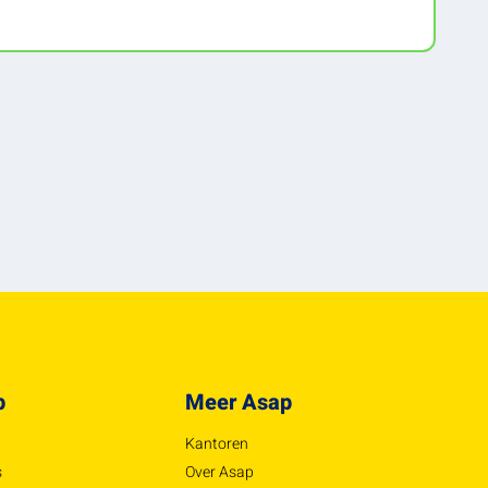
is. - Je volgt de verpakkingsinstructies via een
computerprogramma. - Je maakt de goederen
verzendklaar. - Je registreert het aantal verpakte
stuks en de bestede tijd op een opvolgformulier.
- Je combineert manueel werk met het gebruik
van een computer. Je werkt van maandag tot
vrijdag in een vast dagrooster van 8.00 uur tot
16.26 uur.
p
Meer Asap
Kantoren
s
Over Asap