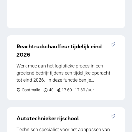
Mee nadenken over verbeteringen op de
werkvloer - Flexibel inspringen op verschillende
posten binnen productie - Samenwerken met
collega’s om het productieproces vlot te laten
verlopen Klaar voor een nieuwe uitdaging in
een stabiele werkomgeving? Solliciteer vandaag
Reachtruckchauffeur tijdelijk eind
nog en ontdek deze opportuniteit!
2026
Werk mee aan het logistieke proces in een
groeiend bedrijf tijdens een tijdelijke opdracht
tot eind 2026. In deze functie ben je
verantwoordelijk voor het efficiënt beheer van
Oostmalle
40
17.60 - 17.60 /uur
het magazijn binnen een twee-ploegenstelsel.
Je controleert de staat van de reachtruck en de
producten en rapporteert afwijkingen.
Daarnaast registreer je de opvolggegevens en
Autotechnieker rijschool
draag je zorg voor het veilige gebruik van
machines en gereedschappen op de werkvloer.
Technisch specialist voor het aanpassen van