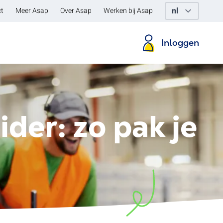
t
Meer Asap
Over Asap
Werken bij Asap
Inloggen
der: zo pak je