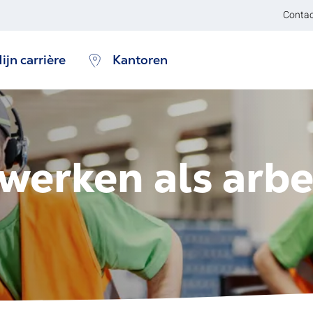
Contac
ijn carrière
Kantoren
erken als arbei