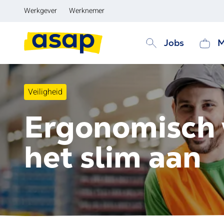
Werkgever
Werknemer
Jobs
M
Veiligheid
Ergonomisch w
het slim aan