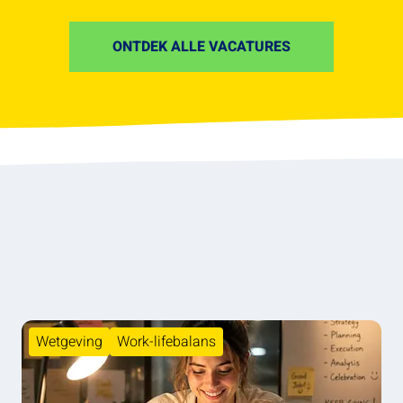
ONTDEK ALLE VACATURES
Wetgeving
Work-lifebalans