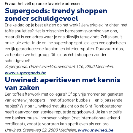
Ervaar het zélf op onze favoriete adressen.
Supergoods: trendy shoppen
zonder schuldgevoel
Er elke dag op je best uitzien op het werk? Je werkplek inrichten met
toffe spulletjes? Het is misschien beroepsmisvorming van ons,
maar dit is een adres waar je ons dikwijls terugvindt. Zelfs vanuit
onze luie zetel. In de online supershop spot je alleen ecologische en
eerlijk geproduceerde fashion- en interieurspullen. Duurzaam dus,
zo hebben we het graag. Dit is dus écht shoppen zonder
schuldgevoel!
Supergoods, Onze-Lieve-Vrouwestraat 116, 2800 Mechelen,
www.supergoods.be
Unwined: aperitieven met kennis
van zaken
Een toffe afterwork met collega’s? Of op vrije momenten genieten
van echte wijntoppers – met of zonder bubbels – en bijpassende
hapjes? Wijnbar Unwined met uitzicht op de Sint-Romboutstoren
heeft daarvoor een stevige reputatie opgebouwd. Je kan er zelfs
een basiscursus wijnproeven volgen (met internationaal erkend
certificaat), zodat je voortaan kan aperitieven als een pro.
Unwined, Steenweg 22, 2800 Mechelen,
www.unwined.be