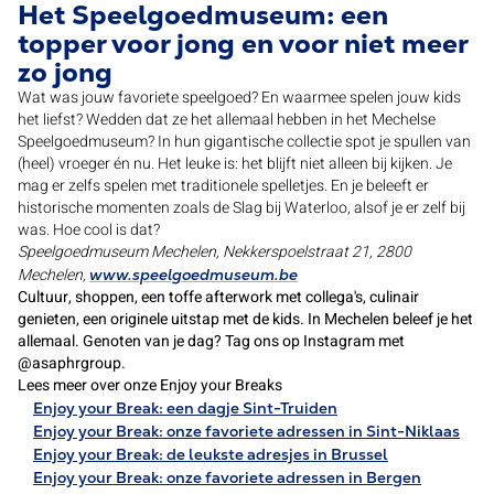
Het Speelgoedmuseum: een
topper voor jong en voor niet meer
zo jong
Wat was jouw favoriete speelgoed? En waarmee spelen jouw kids
het liefst? Wedden dat ze het allemaal hebben in het Mechelse
Speelgoedmuseum? In hun gigantische collectie spot je spullen van
(heel) vroeger én nu. Het leuke is: het blijft niet alleen bij kijken. Je
mag er zelfs spelen met traditionele spelletjes. En je beleeft er
historische momenten zoals de Slag bij Waterloo, alsof je er zelf bij
was. Hoe cool is dat?
Speelgoedmuseum Mechelen, Nekkerspoelstraat 21, 2800
Mechelen,
www.speelgoedmuseum.be
Cultuur, shoppen, een toffe afterwork met collega's, culinair
genieten, een originele uitstap met de kids. In Mechelen beleef je het
allemaal. Genoten van je dag? Tag ons op Instagram met
@asaphrgroup.
Lees meer over onze Enjoy your Breaks
Enjoy your Break: een dagje Sint-Truiden
Enjoy your Break: onze favoriete adressen in Sint-Niklaas
Enjoy your Break: de leukste adresjes in Brussel
Enjoy your Break: onze favoriete adressen in Bergen