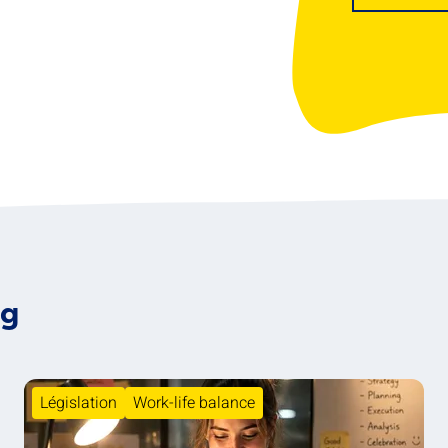
og
Législation
Work-life balance