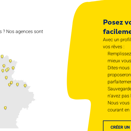
Posez v
facilem
s ? Nos agences sont
Avec un profi
vos rêves :
Remplissez 
mieux vous 
Dites-nous
proposeron
parfaitemen
Sauvegardez
n'avez pas 
Nous vous 
courant en 
CRÉER UN