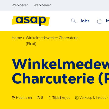
Werkgever
Werknemer
Jobs
M
Home
>
Winkelmedewerker Charcuterie
(Flexi)
Winkelmedew
Charcuterie (F
Houthalen
8
Tijdelijke job
Verkoop & Inkoop -