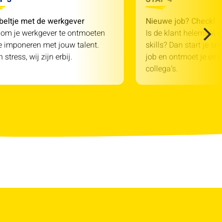
beltje met de werkgever
Nieuwe job? Check!
 om je werkgever te ontmoeten
Is de klant helemaal o
e imponeren met jouw talent.
skills? Dan start je sn
 stress, wij zijn erbij.
job en ontmoet je einde
collega’s.