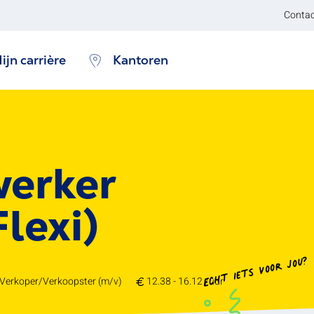
Contac
ijn carrière
Kantoren
erker
lexi)
Echt iets voor jou?
 Verkoper/Verkoopster (m/v)
12.38 - 16.12 /uur