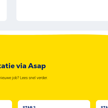
tatie via Asap
ieuwe job? Lees snel verder.
STAP 2
STA