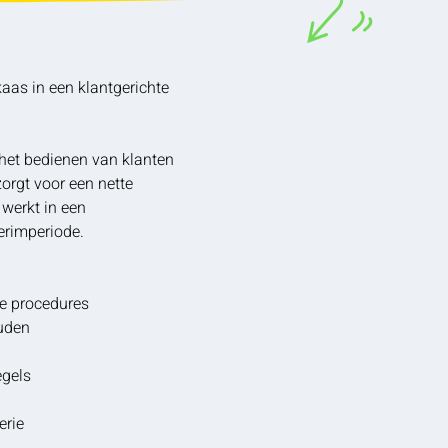
aas in een klantgerichte
 het bedienen van klanten
orgt voor een nette
 werkt in een
erimperiode.
n
te procedures
ouden
egels
erie