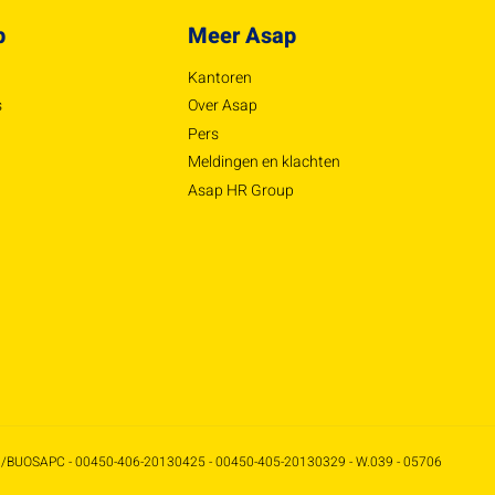
p
Meer Asap
Kantoren
s
Over Asap
Pers
Meldingen en klachten
Asap HR Group
/BUOSAPC - 00450-406-20130425 - 00450-405-20130329 - W.039 - 05706