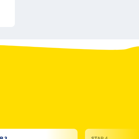
P 3
STAP 4