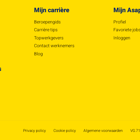
Mijn carrière
Mijn Asa
Beroepengids
Profiel
Carrière tips
Favoriete job
Topwerkgevers
Inloggen
Contact werknemers
Blog
s
Privacy policy
Cookie policy
Algemene voorwaarden
VG.71