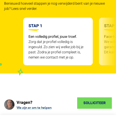
Benieuwd hoeveel stappen je nog verwijderd bent van je nieuwe
job? Lees snel verder.
STAP 1
STAP 
Een volledig profiel, jouw troef.
Face-to
Zorg dat je profiel volledig is
We will
ingevuld. Zo zien wij welke job bij je
garande
past. Zodra je profiel compleet is,
Dit kan
nemen we contact met je op.
Vragen?
SOLLICITEER
We zijn er om te helpen