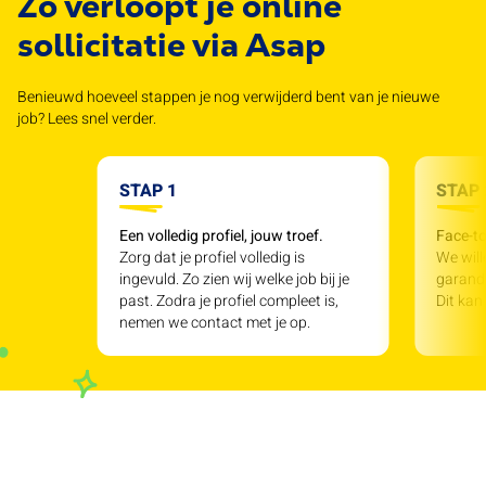
Zo verloopt je online
sollicitatie via Asap
Benieuwd hoeveel stappen je nog verwijderd bent van je nieuwe
job? Lees snel verder.
STAP 1
STAP 
Een volledig profiel, jouw troef.
Face-to
Zorg dat je profiel volledig is
We will
ingevuld. Zo zien wij welke job bij je
garande
past. Zodra je profiel compleet is,
Dit kan
nemen we contact met je op.