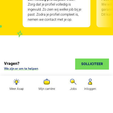
Zorg dat je profiel volledig is
We will
ingevuld. Zo zien wij welke job bij je
garande
past. Zodra je profiel compleet is,
Dit kan
nemen we contact met je op.
Vragen?
SOLLICITEER
We zijn er om te helpen
Meer Asap
Mijn carrière
Jobs
Inloggen