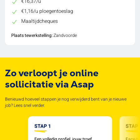
€16,37/u
€1,16/u ploegentoeslag
Maaltijdcheques
Plaats tewerkstelling:
Zandvoorde
Zo verloopt je online
sollicitatie via Asap
Benieuwd hoeveel stappen je nog verwijderd bent van je nieuwe
job? Lees snel verder.
STAP 1
STAP 
Een volledig profiel, jouw troef.
Face-to