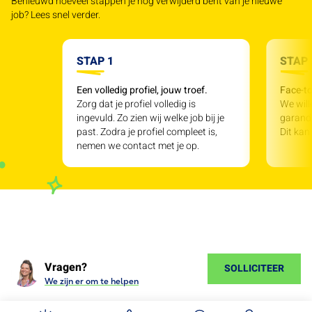
Benieuwd hoeveel stappen je nog verwijderd bent van je nieuwe
job? Lees snel verder.
STAP 1
STAP 
Een volledig profiel, jouw troef.
Face-to
Zorg dat je profiel volledig is
We will
ingevuld. Zo zien wij welke job bij je
garande
past. Zodra je profiel compleet is,
Dit kan
nemen we contact met je op.
Vragen?
SOLLICITEER
We zijn er om te helpen