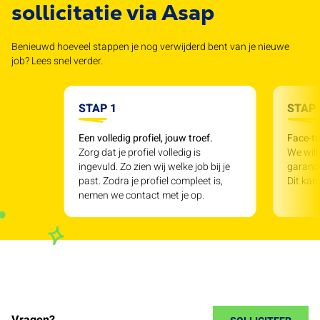
sollicitatie via Asap
Benieuwd hoeveel stappen je nog verwijderd bent van je nieuwe
job? Lees snel verder.
STAP 1
STAP 
Een volledig profiel, jouw troef.
Face-to
Zorg dat je profiel volledig is
We will
ingevuld. Zo zien wij welke job bij je
garande
past. Zodra je profiel compleet is,
Dit kan
nemen we contact met je op.