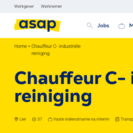
Werkgever
Werknemer
Jobs
M
Home
>
Chauffeur C- industriële
reiniging
Chauffeur C- 
reiniging
Lier
37
Vaste indienstname na interim
Transp