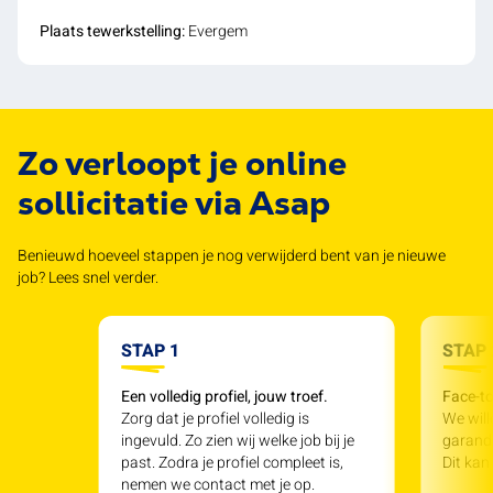
Plaats tewerkstelling:
Evergem
Zo verloopt je online
sollicitatie via Asap
Benieuwd hoeveel stappen je nog verwijderd bent van je nieuwe
job? Lees snel verder.
STAP 1
STAP 
Een volledig profiel, jouw troef.
Face-to
Zorg dat je profiel volledig is
We will
ingevuld. Zo zien wij welke job bij je
garande
past. Zodra je profiel compleet is,
Dit kan
nemen we contact met je op.