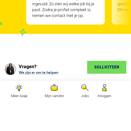
ingevuld. Zo zien wij welke job bij je
garande
past. Zodra je profiel compleet is,
Dit kan
nemen we contact met je op.
Vragen?
SOLLICITEER
We zijn er om te helpen
Meer Asap
Mijn carrière
Jobs
Inloggen