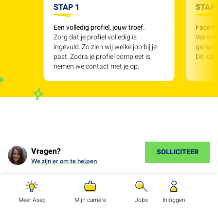
STAP 1
STAP 
Een volledig profiel, jouw troef.
Face-to
Zorg dat je profiel volledig is
We will
ingevuld. Zo zien wij welke job bij je
garande
past. Zodra je profiel compleet is,
Dit kan
nemen we contact met je op.
Vragen?
SOLLICITEER
We zijn er om te helpen
Meer Asap
Mijn carrière
Jobs
Inloggen