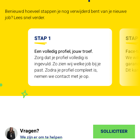
Benieuwd hoeveel stappen je nog verwijderd bent van je nieuwe
job? Lees snel verder.
STAP 1
STAP 
Een volledig profiel, jouw troef.
Face-to
Zorg dat je profiel volledig is
We will
ingevuld. Zo zien wij welke job bij je
garande
past. Zodra je profiel compleet is,
Dit kan
nemen we contact met je op.
Vragen?
SOLLICITEER
We zijn er om te helpen