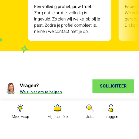
Een volledig profiel, jouw troef.
Face-to
Zorg dat je profiel volledig is
We will
ingevuld. Zo zien wij welke job bij je
garande
past. Zodra je profiel compleet is,
Dit kan
nemen we contact met je op.
Vragen?
SOLLICITEER
We zijn er om te helpen
Meer Asap
Mijn carrière
Jobs
Inloggen