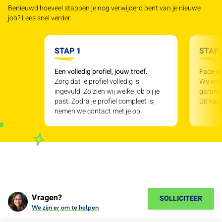
Benieuwd hoeveel stappen je nog verwijderd bent van je nieuwe
job? Lees snel verder.
STAP 1
STAP 
Een volledig profiel, jouw troef.
Face-to
Zorg dat je profiel volledig is
We will
ingevuld. Zo zien wij welke job bij je
garande
past. Zodra je profiel compleet is,
Dit kan
nemen we contact met je op.
Vragen?
SOLLICITEER
We zijn er om te helpen