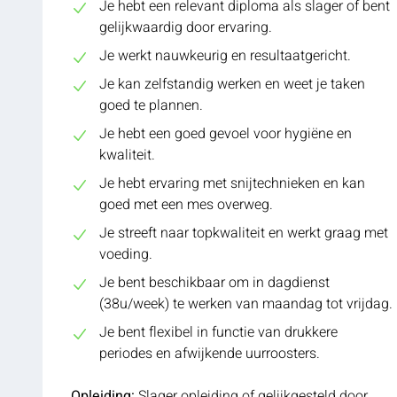
Je hebt een relevant diploma als slager of bent
gelijkwaardig door ervaring.
Je werkt nauwkeurig en resultaatgericht.
Je kan zelfstandig werken en weet je taken
goed te plannen.
Je hebt een goed gevoel voor hygiëne en
kwaliteit.
Je hebt ervaring met snijtechnieken en kan
goed met een mes overweg.
Je streeft naar topkwaliteit en werkt graag met
voeding.
Je bent beschikbaar om in dagdienst
(38u/week) te werken van maandag tot vrijdag.
Je bent flexibel in functie van drukkere
periodes en afwijkende uurroosters.
Opleiding:
Slager opleiding of gelijkgesteld door