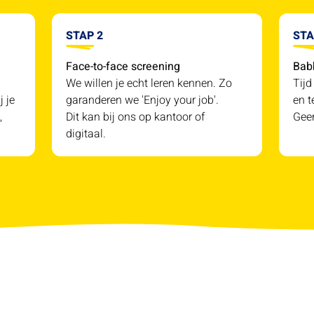
STAP 2
STA
Face-to-face screening
Bab
We willen je echt leren kennen. Zo
Tijd
j je
garanderen we 'Enjoy your job'.
en t
,
Dit kan bij ons op kantoor of
Geen
digitaal.