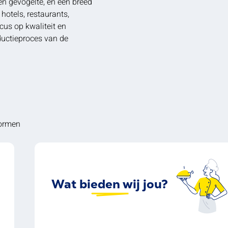
en gevogelte, en een breed
otels, restaurants,
ocus op kwaliteit en
oductieproces van de
normen
Wat bieden wij jou?