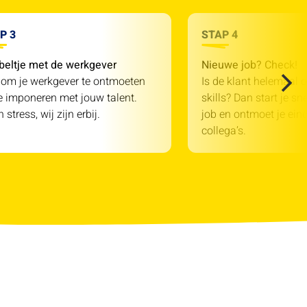
P 3
STAP 4
beltje met de werkgever
Nieuwe job? Check!
 om je werkgever te ontmoeten
Is de klant helemaal o
e imponeren met jouw talent.
skills? Dan start je sn
 stress, wij zijn erbij.
job en ontmoet je einde
collega’s.