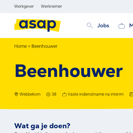
Werkgever
Werknemer
Jobs
M
Home
>
Beenhouwer
Beenhouwer
Webbekom
38
Vaste indienstname na interim
Wat ga je doen?