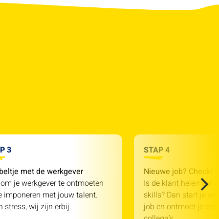
P 3
STAP 4
beltje met de werkgever
Nieuwe job? Check!
 om je werkgever te ontmoeten
Is de klant helemaal o
e imponeren met jouw talent.
skills? Dan start je sn
 stress, wij zijn erbij.
job en ontmoet je einde
collega’s.