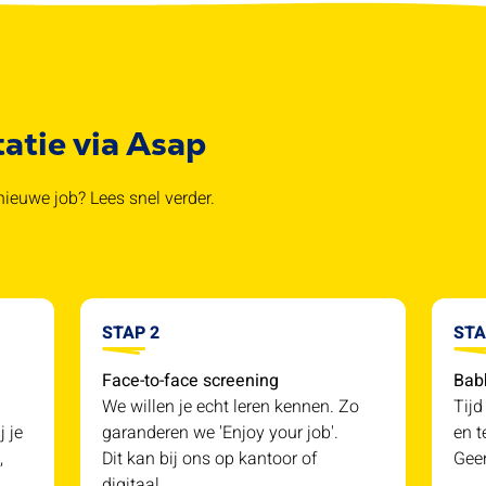
tatie via Asap
ieuwe job? Lees snel verder.
STAP 2
STA
Face-to-face screening
Bab
We willen je echt leren kennen. Zo
Tijd
j je
garanderen we 'Enjoy your job'.
en t
,
Dit kan bij ons op kantoor of
Geen
digitaal.