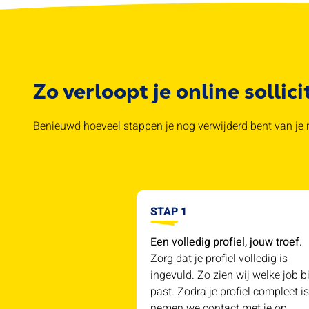
Zo verloopt je online sollici
Benieuwd hoeveel stappen je nog verwijderd bent van je n
STAP 1
Een volledig profiel, jouw troef.
Zorg dat je profiel volledig is
ingevuld. Zo zien wij welke job bi
past. Zodra je profiel compleet is
nemen we contact met je op.