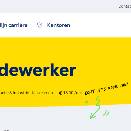
Contac
ijn carrière
Kantoren
dewerker
Echt iets voor jou?
uctie & Industrie - Klusjesman
18.00 /uur