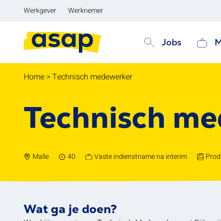
Werkgever
Werknemer
Jobs
M
Home
>
Technisch medewerker
Technisch me
Malle
40
Vaste indienstname na interim
Prod
Wat ga je doen?