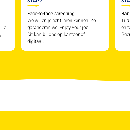
STAP 2
STA
Face-to-face screening
Bab
We willen je echt leren kennen. Zo
Tijd
j je
garanderen we 'Enjoy your job'.
en t
,
Dit kan bij ons op kantoor of
Geen
digitaal.