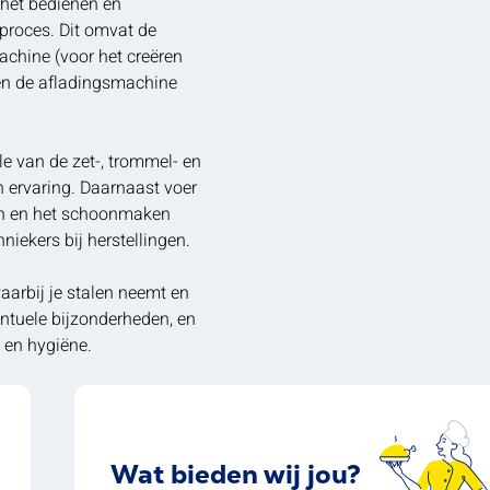
 het bedienen en
eproces. Dit omvat de
chine (voor het creëren
en de afladingsmachine
le van de zet-, trommel- en
n ervaring. Daarnaast voer
elen en het schoonmaken
niekers bij herstellingen.
waarbij je stalen neemt en
entuele bijzonderheden, en
d en hygiëne.
Wat bieden wij jou?