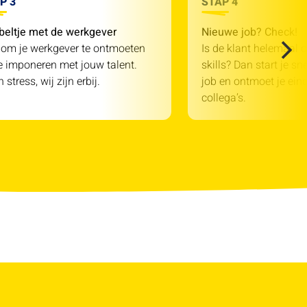
P 3
STAP 4
beltje met de werkgever
Nieuwe job? Check!
 om je werkgever te ontmoeten
Is de klant helemaal o
e imponeren met jouw talent.
skills? Dan start je sn
 stress, wij zijn erbij.
job en ontmoet je einde
collega’s.