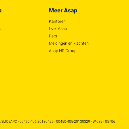
p
Meer Asap
Kantoren
s
Over Asap
Pers
Meldingen en klachten
Asap HR Group
/BUOSAPC - 00450-406-20130425 - 00450-405-20130329 - W.039 - 05706