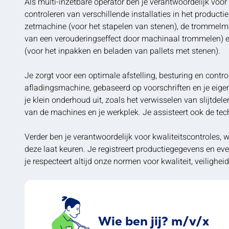
Als multi-inzetbare operator ben je verantwoordelijk voor
controleren van verschillende installaties in het producti
zetmachine (voor het stapelen van stenen), de trommelma
van een verouderingseffect door machinaal trommelen) 
(voor het inpakken en beladen van pallets met stenen).
Je zorgt voor een optimale afstelling, besturing en contro
afladingsmachine, gebaseerd op voorschriften en je eige
je klein onderhoud uit, zoals het verwisselen van slijtd
van de machines en je werkplek. Je assisteert ook de tech
Verder ben je verantwoordelijk voor kwaliteitscontroles, 
deze laat keuren. Je registreert productiegegevens en ev
je respecteert altijd onze normen voor kwaliteit, veilighei
Wie ben jij? m/v/x