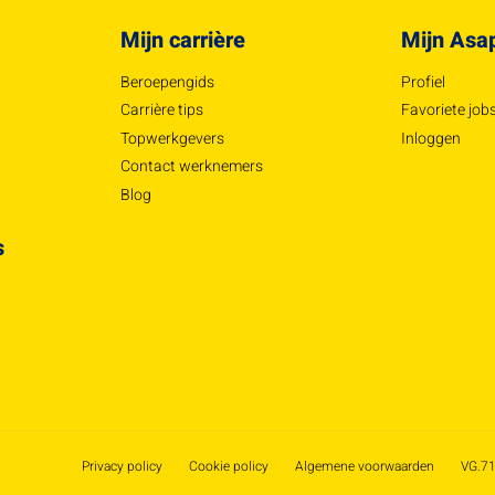
Mijn carrière
Mijn Asa
Beroepengids
Profiel
Carrière tips
Favoriete job
Topwerkgevers
Inloggen
Contact werknemers
Blog
s
Privacy policy
Cookie policy
Algemene voorwaarden
VG.71