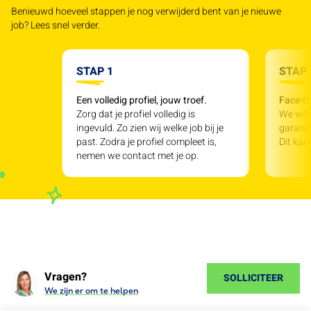
Benieuwd hoeveel stappen je nog verwijderd bent van je nieuwe
job? Lees snel verder.
STAP 1
STAP 
Een volledig profiel, jouw troef.
Face-to
Zorg dat je profiel volledig is
We will
ingevuld. Zo zien wij welke job bij je
garande
past. Zodra je profiel compleet is,
Dit kan
nemen we contact met je op.
Vragen?
SOLLICITEER
We zijn er om te helpen