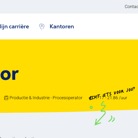
Contac
ijn carrière
Kantoren
or
Echt iets voor jou?
Productie & Industrie - Procesoperator
17.17 - 21.86 /uur