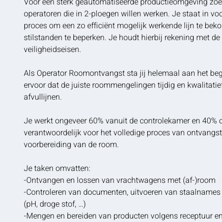
Voor een sterk geautomatiseerde productieomgeving zoe
operatoren die in 2-ploegen willen werken. Je staat in vo
proces om een zo efficiënt mogelijk werkende lijn te be
stilstanden te beperken. Je houdt hierbij rekening met de
veiligheidseisen.
Als Operator Roomontvangst sta jij helemaal aan het begin
ervoor dat de juiste roommengelingen tijdig en kwalitati
afvullijnen.
Je werkt ongeveer 60% vanuit de controlekamer en 40% o
verantwoordelijk voor het volledige proces van ontvangst
voorbereiding van de room.
Je taken omvatten:
-Ontvangen en lossen van vrachtwagens met (af-)room
-Controleren van documenten, uitvoeren van staalnames 
(pH, droge stof, …)
-Mengen en bereiden van producten volgens receptuur e