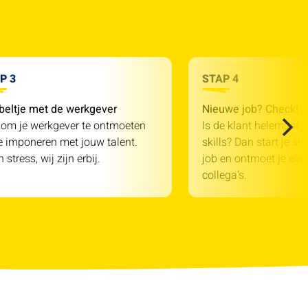
P 3
STAP 4
beltje met de werkgever
Nieuwe job? Check!
 om je werkgever te ontmoeten
Is de klant helemaal o
e imponeren met jouw talent.
skills? Dan start je sn
 stress, wij zijn erbij.
job en ontmoet je einde
collega’s.