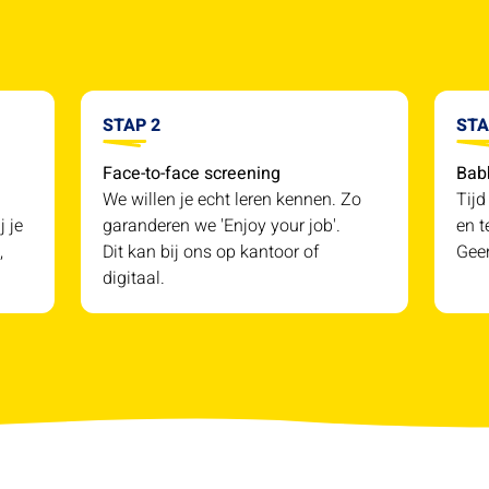
STAP 2
STA
Face-to-face screening
Bab
We willen je echt leren kennen. Zo
Tijd
j je
garanderen we 'Enjoy your job'.
en t
,
Dit kan bij ons op kantoor of
Geen
digitaal.