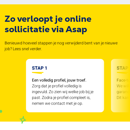
Zo verloopt je online
sollicitatie via Asap
Benieuwd hoeveel stappen je nog verwijderd bent van je nieuwe
job? Lees snel verder.
STAP 1
STAP 
Een volledig profiel, jouw troef.
Face-to
Zorg dat je profiel volledig is
We will
ingevuld. Zo zien wij welke job bij je
garande
past. Zodra je profiel compleet is,
Dit kan
nemen we contact met je op.