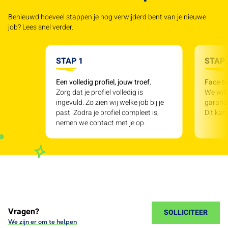
Benieuwd hoeveel stappen je nog verwijderd bent van je nieuwe
job? Lees snel verder.
STAP 1
STAP 
Een volledig profiel, jouw troef.
Face-to
Zorg dat je profiel volledig is
We will
ingevuld. Zo zien wij welke job bij je
garande
past. Zodra je profiel compleet is,
Dit kan
nemen we contact met je op.
Vragen?
SOLLICITEER
We zijn er om te helpen