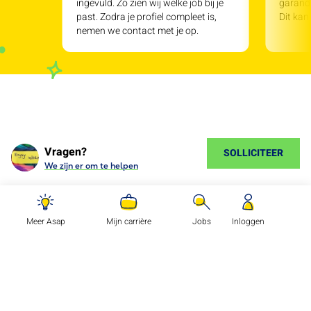
ingevuld. Zo zien wij welke job bij je
garande
past. Zodra je profiel compleet is,
Dit kan
nemen we contact met je op.
Vragen?
SOLLICITEER
We zijn er om te helpen
Meer Asap
Mijn carrière
Jobs
Inloggen