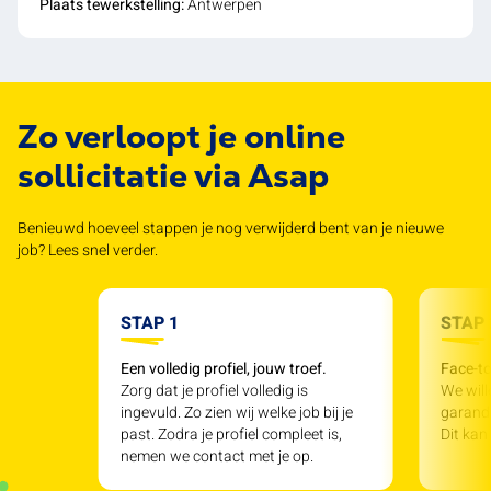
Plaats tewerkstelling:
Antwerpen
Zo verloopt je online
sollicitatie via Asap
Benieuwd hoeveel stappen je nog verwijderd bent van je nieuwe
job? Lees snel verder.
STAP 1
STAP 
Een volledig profiel, jouw troef.
Face-to
Zorg dat je profiel volledig is
We will
ingevuld. Zo zien wij welke job bij je
garande
past. Zodra je profiel compleet is,
Dit kan
nemen we contact met je op.