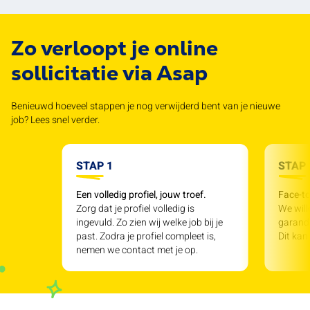
Zo verloopt je online
sollicitatie via Asap
Benieuwd hoeveel stappen je nog verwijderd bent van je nieuwe
job? Lees snel verder.
STAP 1
STAP 
Een volledig profiel, jouw troef.
Face-to
Zorg dat je profiel volledig is
We will
ingevuld. Zo zien wij welke job bij je
garande
past. Zodra je profiel compleet is,
Dit kan
nemen we contact met je op.