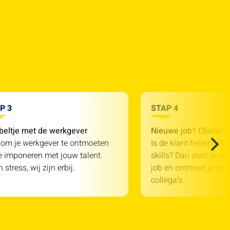
P 3
STAP 4
beltje met de werkgever
Nieuwe job? Check!
 om je werkgever te ontmoeten
Is de klant helemaal o
e imponeren met jouw talent.
skills? Dan start je sn
 stress, wij zijn erbij.
job en ontmoet je einde
collega’s.