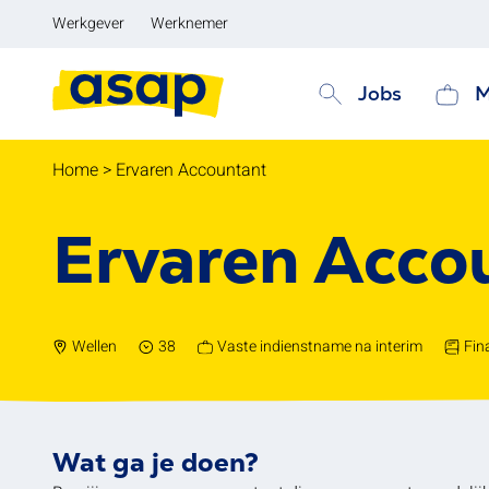
Werkgever
Werknemer
Jobs
M
Home
>
Ervaren Accountant
Ervaren Acco
Wellen
38
Vaste indienstname na interim
Fin
Wat ga je doen?