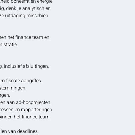
jkheid opneemt en energie
g, denk je analytisch en
eze uitdaging misschien
nen het finance team en
istratie.
inclusief afsluitingen,
en fiscale aangiftes.
afstemmingen.
ngen.
ken aan ad-hocprojecten.
ocessen en rapporteringen.
binnen het finance team.
.
alen van deadlines.