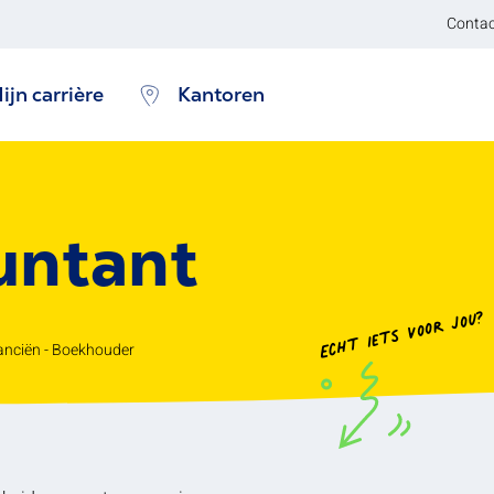
Contac
ijn carrière
Kantoren
untant
Echt iets voor jou?
anciën - Boekhouder