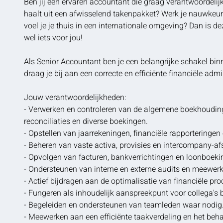
Ben jij een ervaren accountant die graag verantwoordeli
haalt uit een afwisselend takenpakket? Werk je nauwkeuri
voel je je thuis in een internationale omgeving? Dan is d
wel iets voor jou!
Als Senior Accountant ben je een belangrijke schakel bin
draag je bij aan een correcte en efficiënte financiële admin
Jouw verantwoordelijkheden:
- Verwerken en controleren van de algemene boekhouding, 
reconciliaties en diverse boekingen.
- Opstellen van jaarrekeningen, financiële rapporteringen 
- Beheren van vaste activa, provisies en intercompany-
- Opvolgen van facturen, bankverrichtingen en loonboeki
- Ondersteunen van interne en externe audits en meewer
- Actief bijdragen aan de optimalisatie van financiële pr
- Fungeren als inhoudelijk aanspreekpunt voor collega's 
- Begeleiden en ondersteunen van teamleden waar nodig
- Meewerken aan een efficiënte taakverdeling en het beh