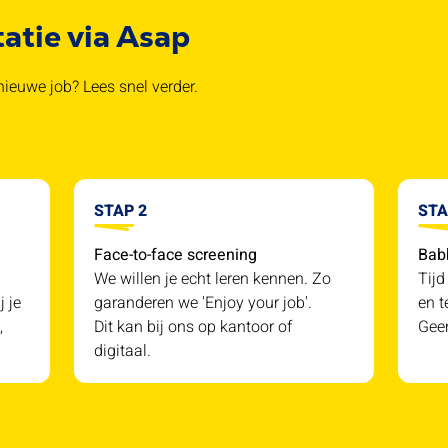
tatie via Asap
ieuwe job? Lees snel verder.
STAP 2
STA
Face-to-face screening
Bab
We willen je echt leren kennen. Zo
Tijd
j je
garanderen we 'Enjoy your job'.
en t
,
Dit kan bij ons op kantoor of
Geen
digitaal.