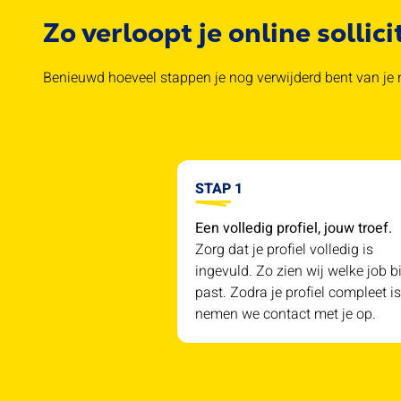
Zo verloopt je online sollici
Benieuwd hoeveel stappen je nog verwijderd bent van je n
STAP 1
Een volledig profiel, jouw troef.
Zorg dat je profiel volledig is
ingevuld. Zo zien wij welke job bi
past. Zodra je profiel compleet is
nemen we contact met je op.