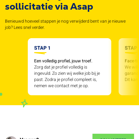
sollicitatie via Asap
Benieuwd hoeveel stappen je nog verwijderd bent van je nieuwe
job? Lees snel verder.
STAP 1
STAP 
Een volledig profiel, jouw troef.
Face-to
Zorg dat je profiel volledig is
We will
ingevuld. Zo zien wij welke job bij je
garande
past. Zodra je profiel compleet is,
Dit kan
nemen we contact met je op.