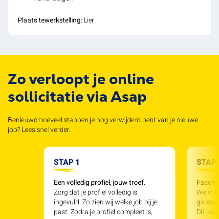
Plaats tewerkstelling:
Lier
Zo verloopt je online
sollicitatie via Asap
Benieuwd hoeveel stappen je nog verwijderd bent van je nieuwe
job? Lees snel verder.
STAP 1
STAP 
Een volledig profiel, jouw troef.
Face-to
Zorg dat je profiel volledig is
We will
ingevuld. Zo zien wij welke job bij je
garande
past. Zodra je profiel compleet is,
Dit kan