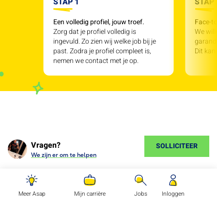
STAP 1
STAP 
Een volledig profiel, jouw troef.
Face-to
Zorg dat je profiel volledig is
We will
ingevuld. Zo zien wij welke job bij je
garande
past. Zodra je profiel compleet is,
Dit kan
nemen we contact met je op.
Vragen?
SOLLICITEER
We zijn er om te helpen
Meer Asap
Mijn carrière
Jobs
Inloggen