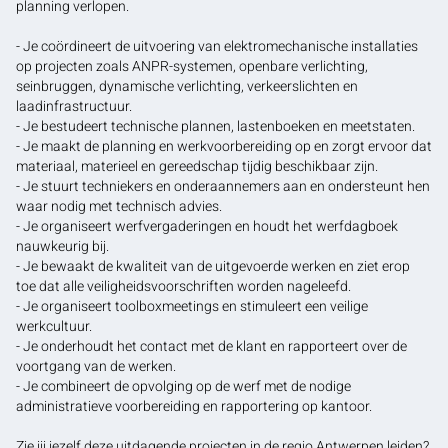
planning verlopen.
- Je coördineert de uitvoering van elektromechanische installaties
op projecten zoals ANPR-systemen, openbare verlichting,
seinbruggen, dynamische verlichting, verkeerslichten en
laadinfrastructuur.
- Je bestudeert technische plannen, lastenboeken en meetstaten.
- Je maakt de planning en werkvoorbereiding op en zorgt ervoor dat
materiaal, materieel en gereedschap tijdig beschikbaar zijn.
- Je stuurt techniekers en onderaannemers aan en ondersteunt hen
waar nodig met technisch advies.
- Je organiseert werfvergaderingen en houdt het werfdagboek
nauwkeurig bij.
- Je bewaakt de kwaliteit van de uitgevoerde werken en ziet erop
toe dat alle veiligheidsvoorschriften worden nageleefd.
- Je organiseert toolboxmeetings en stimuleert een veilige
werkcultuur.
- Je onderhoudt het contact met de klant en rapporteert over de
voortgang van de werken.
- Je combineert de opvolging op de werf met de nodige
administratieve voorbereiding en rapportering op kantoor.
Zie jij jezelf deze uitdagende projecten in de regio Antwerpen leiden?