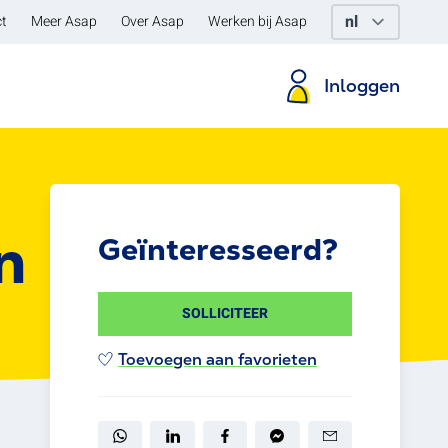
t
Meer Asap
Over Asap
Werken bij Asap
Inloggen
n
Geïnteresseerd?
SOLLICITEER
Toevoegen aan favorieten