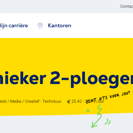
Contac
ijn carrière
Kantoren
nieker 2-ploege
Echt iets voor jou?
iest / Media / Creatief - Technicus
20.42 - 21.75 /uur