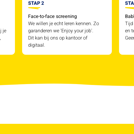
STAP 2
STA
Face-to-face screening
Bab
We willen je echt leren kennen. Zo
Tijd
j je
garanderen we 'Enjoy your job'.
en t
,
Dit kan bij ons op kantoor of
Geen
digitaal.