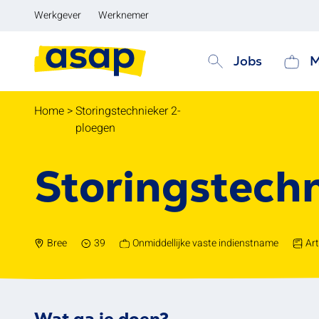
Werkgever
Werknemer
Jobs
M
Home
>
Storingstechnieker 2-
ploegen
Storingstech
Bree
39
Onmiddellijke vaste indienstname
Art
Wat ga je doen?