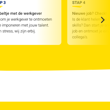
P 3
STAP 4
beltje met de werkgever
Nieuwe job? Check!
 om je werkgever te ontmoeten
Is de klant helemaal o
e imponeren met jouw talent.
skills? Dan start je sn
 stress, wij zijn erbij.
job en ontmoet je einde
collega’s.