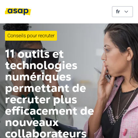
Conseils pour recruter
11 outils et
technologies
numériques
permettant de
recruter plus
efficacement de
nouveaux
collaborateurs