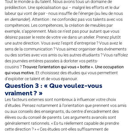
Tout le monde a du talent. Nous avons tous un domaine de
prédilection. Une spécialisation qui – malgré les efforts et le dur
labeur qui vont de pair - nous insuffle de l’énergie (au lieu de nous
en
demander
). Attention : ne confondez pas vos talents avec vos
compétences. Les compétences, la création de meubles par
exemple, s’apprennent. Mais ce n’est pas pour autant que vous
désirez passer le reste de votre vie dans un atelier. Prenez plutôt
une autre direction. Vous avez l’esprit d’entreprise ? Vous avez le
sens de la communication ? Vous aimez organiser des événements
ou des sorties avec vos amis ou les autres étudiants ? Vous raffolez
des journées entières passées à dorloter vos petits-
cousins ?
Trouvez l’orientation qui vous « botte ». Une occupation
qui vous motive.
Et choisissez des études qui vous permettent
d’exploiter ce talent et de vous épanouir.
Question 3 : « Que voulez-vous
vraiment ? »
Les facteurs externes sont nombreux à influencer votre choix
d’études. Pensez notamment à l’orientation que prennent vos amis
ou aux conseils des enseignants, du centre d’encadrement des
élèves ou du conseil de parents. Les arguments avancés sont
généralement rationnels. « Es-tu réellement capable de prendre
cette direction ? » « Ces études ont-elles suffisamment de