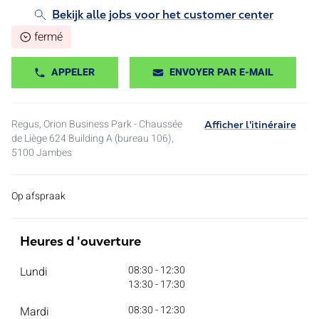
Bekijk alle jobs voor het customer center
fermé
APPELER
ENVOYER PAR E-MAIL
Regus, Orion Business Park - Chaussée
Afficher l'itinéraire
de Liège 624 Building A (bureau 106),
5100
Jambes
Op afspraak
Heures d 'ouverture
08:30 - 12:30
Lundi
13:30 - 17:30
08:30 - 12:30
Mardi