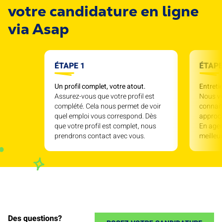
votre candidature en ligne
via Asap
ÉTAPE 1
ÉTAPE
Un profil complet, votre atout.
Entreti
Assurez-vous que votre profil est
Nous v
complété. Cela nous permet de voir
connait
quel emploi vous correspond. Dès
approc
que votre profil est complet, nous
En agen
prendrons contact avec vous.
meille
Des questions?