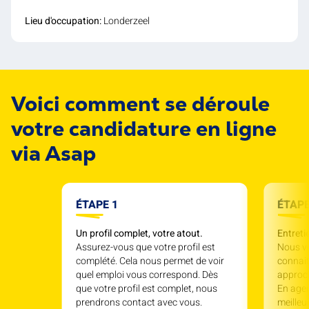
Lieu d'occupation:
Londerzeel
Voici comment se déroule
votre candidature en ligne
via Asap
ÉTAPE 1
ÉTAPE
Un profil complet, votre atout.
Entreti
Assurez-vous que votre profil est
Nous v
complété. Cela nous permet de voir
connait
quel emploi vous correspond. Dès
approc
que votre profil est complet, nous
En agen
prendrons contact avec vous.
meille