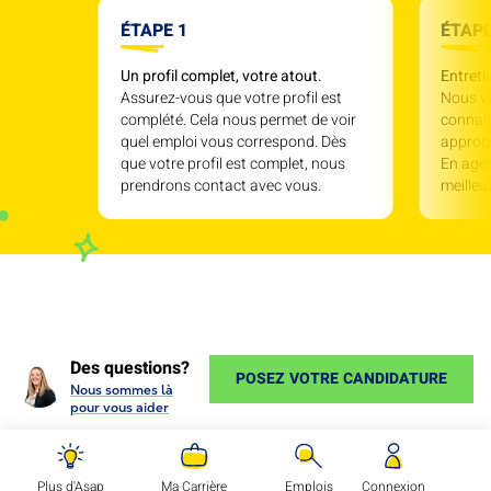
ÉTAPE 1
ÉTAPE
Un profil complet, votre atout.
Entreti
Assurez-vous que votre profil est
Nous v
complété. Cela nous permet de voir
connait
quel emploi vous correspond. Dès
approc
que votre profil est complet, nous
En agen
prendrons contact avec vous.
meille
Des questions?
POSEZ VOTRE CANDIDATURE
Nous sommes là
pour vous aider
Plus d'Asap
Ma Carrière
Emplois
Connexion