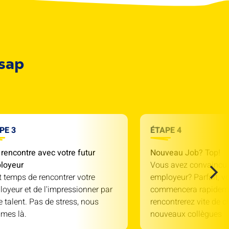
Asap
PE 3
ÉTAPE 4
rencontre avec votre futur
Nouveau Job? Top!
loyeur
Vous avez convaincu 
st temps de rencontrer votre
employeur? Parfait, v
oyeur et de l'impressionner par
commencera rapidem
e talent. Pas de stress, nous
rencontrerez vite de c
mes là.
nouveaux collègues