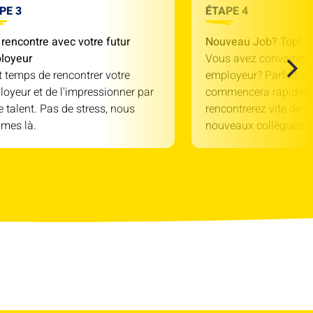
PE 3
ÉTAPE 4
rencontre avec votre futur
Nouveau Job? Top!
loyeur
Vous avez convaincu 
st temps de rencontrer votre
employeur? Parfait, v
oyeur et de l'impressionner par
commencera rapidem
e talent. Pas de stress, nous
rencontrerez vite de c
mes là.
nouveaux collègues