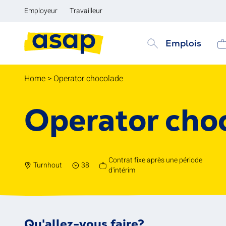
Employeur
Travailleur
Emplois
Home
>
Operator chocolade
Operator cho
Contrat fixe après une période
Turnhout
38
d'intérim
Qu'allez-vous faire?