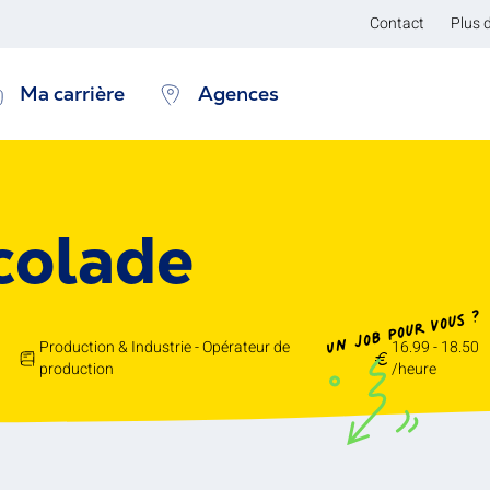
Contact
Plus 
Ma carrière
Agences
colade
Un job pour vous ?
Production & Industrie - Opérateur de
16.99 - 18.50
production
/heure