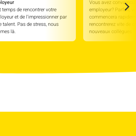
loyeur
Vous avez convaincu 
st temps de rencontrer votre
employeur? Parfait, v
oyeur et de l'impressionner par
commencera rapidem
e talent. Pas de stress, nous
rencontrerez vite de c
mes là.
nouveaux collègues