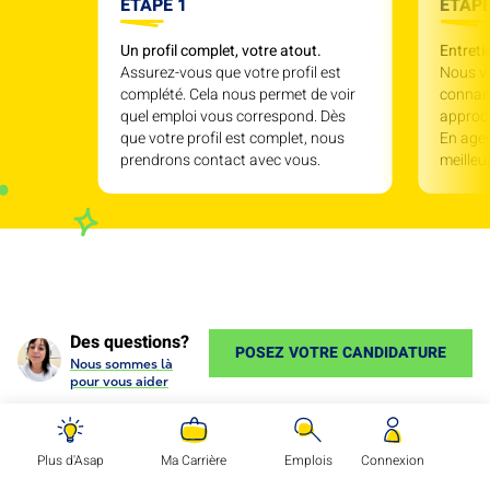
ÉTAPE 1
ÉTAPE
Un profil complet, votre atout.
Entreti
Assurez-vous que votre profil est
Nous v
complété. Cela nous permet de voir
connait
quel emploi vous correspond. Dès
approc
que votre profil est complet, nous
En agen
prendrons contact avec vous.
meille
Des questions?
POSEZ VOTRE CANDIDATURE
Nous sommes là
pour vous aider
Plus d'Asap
Ma Carrière
Emplois
Connexion