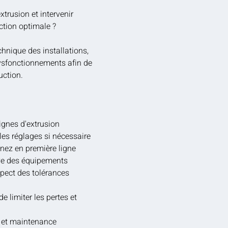
trusion et intervenir
ction optimale ?
chnique des installations,
dysfonctionnements afin de
uction.
lignes d'extrusion
les réglages si nécessaire
nez en première ligne
ive des équipements
espect des tolérances
e limiter les pertes et
é et maintenance