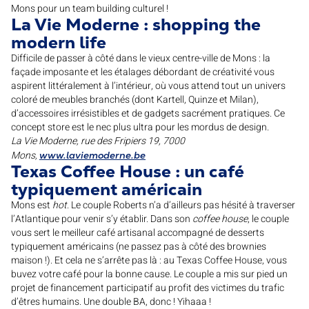
Mons pour un team building culturel !
La Vie Moderne : shopping the
modern life
Difficile de passer à côté dans le vieux centre-ville de Mons : la
façade imposante et les étalages débordant de créativité vous
aspirent littéralement à l’intérieur, où vous attend tout un univers
coloré de meubles branchés (dont Kartell, Quinze et Milan),
d’accessoires irrésistibles et de gadgets sacrément pratiques. Ce
concept store est le nec plus ultra pour les mordus de design.
La Vie Moderne, rue des Fripiers 19, 7000
Mons,
www.laviemoderne.be
Texas Coffee House : un café
typiquement américain
Mons est
hot
. Le couple Roberts n’a d’ailleurs pas hésité à traverser
l’Atlantique pour venir s’y établir. Dans son
coffee house
, le couple
vous sert le meilleur café artisanal accompagné de desserts
typiquement américains (ne passez pas à côté des brownies
maison !). Et cela ne s’arrête pas là : au Texas Coffee House, vous
buvez votre café pour la bonne cause. Le couple a mis sur pied un
projet de financement participatif au profit des victimes du trafic
d’êtres humains. Une double BA, donc ! Yihaaa !