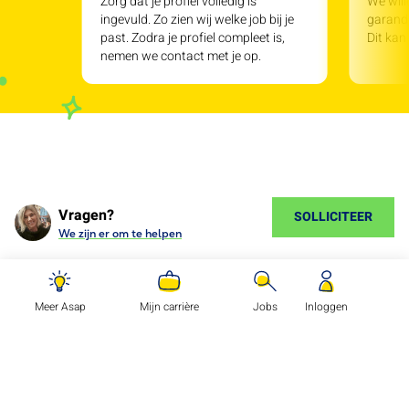
Zorg dat je profiel volledig is
We will
ingevuld. Zo zien wij welke job bij je
garande
past. Zodra je profiel compleet is,
Dit kan
nemen we contact met je op.
Vragen?
SOLLICITEER
We zijn er om te helpen
Meer Asap
Mijn carrière
Jobs
Inloggen