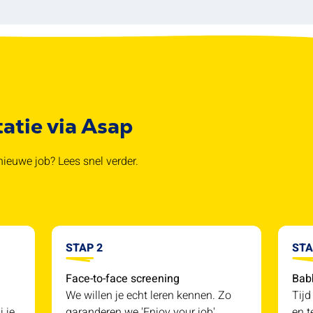
tatie via Asap
ieuwe job? Lees snel verder.
STAP 2
STA
Face-to-face screening
Bab
We willen je echt leren kennen. Zo
Tijd
j je
garanderen we 'Enjoy your job'.
en t