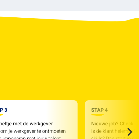
P 3
STAP 4
beltje met de werkgever
Nieuwe job? Check!
 om je werkgever te ontmoeten
Is de klant helemaal o
e imponeren met jouw talent.
skills? Dan start je sn