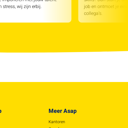
 stress, wij zijn erbij.
job en ontmoet je einde
collega’s.
p
Meer Asap
Kantoren