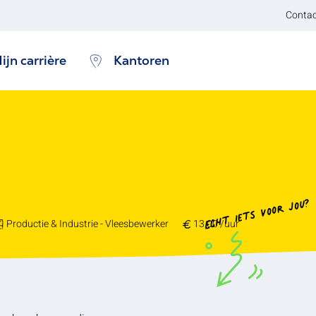
Contac
ijn carrière
Kantoren
Echt iets voor jou?
Productie & Industrie - Vleesbewerker
13.00 /uur