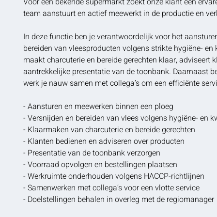
Voor een bekende supermarkt zoekt onze klant een erva
team aanstuurt en actief meewerkt in de productie en ve
In deze functie ben je verantwoordelijk voor het aansture
bereiden van vleesproducten volgens strikte hygiëne- en 
maakt charcuterie en bereide gerechten klaar, adviseert k
aantrekkelijke presentatie van de toonbank. Daarnaast b
werk je nauw samen met collega’s om een efficiënte servi
- Aansturen en meewerken binnen een ploeg
- Versnijden en bereiden van vlees volgens hygiëne- en k
- Klaarmaken van charcuterie en bereide gerechten
- Klanten bedienen en adviseren over producten
- Presentatie van de toonbank verzorgen
- Voorraad opvolgen en bestellingen plaatsen
- Werkruimte onderhouden volgens HACCP-richtlijnen
- Samenwerken met collega’s voor een vlotte service
- Doelstellingen behalen in overleg met de regiomanager