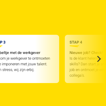
P 3
STAP 4
beltje met de werkgever
Nieuwe job? Check!
 om je werkgever te ontmoeten
Is de klant helemaal o
e imponeren met jouw talent.
skills? Dan start je sn
 stress, wij zijn erbij.
job en ontmoet je einde
collega’s.