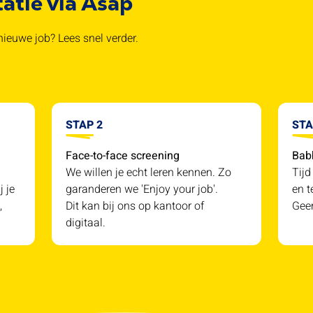
tatie via Asap
ieuwe job? Lees snel verder.
STAP 2
STA
Face-to-face screening
Bab
We willen je echt leren kennen. Zo
Tijd
j je
garanderen we 'Enjoy your job'.
en t
,
Dit kan bij ons op kantoor of
Geen
digitaal.