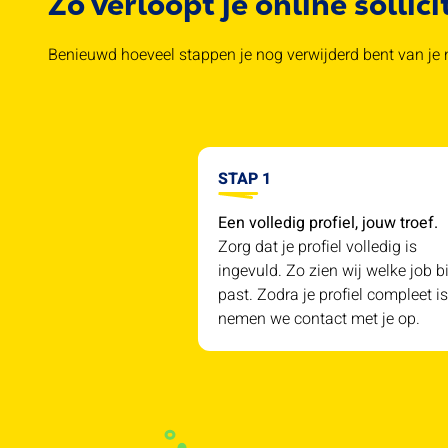
Zo verloopt je online sollici
Benieuwd hoeveel stappen je nog verwijderd bent van je n
STAP 1
Een volledig profiel, jouw troef.
Zorg dat je profiel volledig is
ingevuld. Zo zien wij welke job bi
past. Zodra je profiel compleet is
nemen we contact met je op.