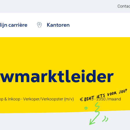
Contac
ijn carrière
Kantoren
uwmarktleider
Echt iets voor jou?
p & Inkoop - Verkoper/Verkoopster (m/v)
2145 - 2350 /maand