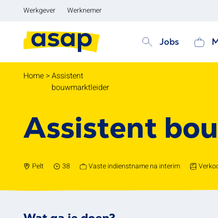
Werkgever
Werknemer
Jobs
M
Home
>
Assistent
bouwmarktleider
Assistent bo
Pelt
38
Vaste indienstname na interim
Verkoo
Wat ga je doen?