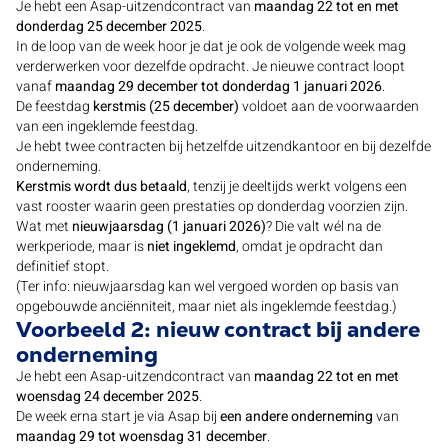
Je hebt een Asap-uitzendcontract van
maandag 22 tot en met
donderdag 25 december 2025
.
In de loop van de week hoor je dat je ook de volgende week mag
verderwerken voor dezelfde opdracht. Je nieuwe contract loopt
vanaf
maandag 29 december tot donderdag 1 januari 2026
.
De feestdag
kerstmis (25 december)
voldoet aan de voorwaarden
van een ingeklemde feestdag.
Je hebt twee contracten bij hetzelfde uitzendkantoor en bij dezelfde
onderneming.
Kerstmis wordt dus betaald
, tenzij je deeltijds werkt volgens een
vast rooster waarin geen prestaties op donderdag voorzien zijn.
Wat met
nieuwjaarsdag (1 januari 2026)
? Die valt wél na de
werkperiode, maar is
niet ingeklemd
, omdat je opdracht dan
definitief stopt.
(Ter info: nieuwjaarsdag kan wel vergoed worden op basis van
opgebouwde anciënniteit, maar niet als ingeklemde feestdag.)
Voorbeeld 2: nieuw contract bij andere
onderneming
Je hebt een Asap-uitzendcontract van
maandag 22 tot en met
woensdag 24 december 2025
.
De week erna start je via Asap bij
een andere onderneming
van
maandag 29 tot woensdag 31 december
.